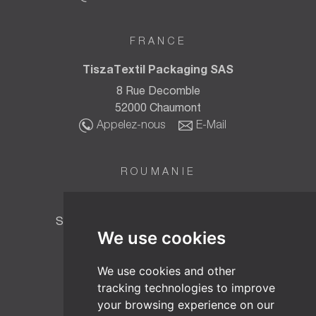
FRANCE
TiszaTextil Packaging SAS
8 Rue Decomble
52000 Chaumont
Appelez-nous
E-Mail
ROUMANIE
TT BIOTEC SRL
Strada Fabricii Nr. 6, Baia Mare 430015,
We use cookies
Maramureș, Roumanie
Appelez-nous
E-Mail
We use cookies and other
tracking technologies to improve
your browsing experience on our
AUSTRIA