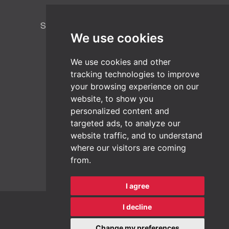
TT BIOTEC SRL
Strada Fabricii Nr. 6, Baia Mare 430015,
We use cookies
Maramureș, Roumanie
Appelez-nous
E-Mail
We use cookies and other
tracking technologies to improve
your browsing experience on our
AUSTRIA
website, to show you
Siège de TiszaTextil
personalized content and
Wienerbergstrasse 11/B16
targeted ads, to analyze our
1100 Vienne
website traffic, and to understand
Appelez-nous
E-Mail
where our visitors are coming
from.
I agree
I decline
© 2026 TiszaTextil
Change my preferences
Mentions légales