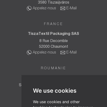
3580 Tiszaújváros
Appelez-nous
E-Mail
FRANCE
TiszaTextil Packaging SAS
8 Rue Decomble
52000 Chaumont
Appelez-nous
E-Mail
ROUMANIE
TT BIOTEC SRL
Strada Fabricii Nr. 6, Baia Mare 430015,
We use cookies
Maramureș, Roumanie
Appelez-nous
E-Mail
We use cookies and other