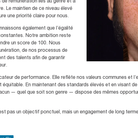
s de rémunération liés au genre et à
re. Le maintien de ce niveau élevé
 une priorité claire pour nous.
nnaissons également que l’égalité
 constantes. Notre ambition reste
eindre un score de 100. Nous
munération, de nos processus de
t des talents afin de garantir
eur.
dicateur de performance. Elle reflète nos valeurs communes et 
 et équitable. En maintenant des standards élevés et en visant 
hacun — quel que soit son genre — dispose des mêmes opportunit
st pas un objectif ponctuel, mais un engagement de long terme