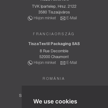
TVK Ipartelep, Hrsz. 2122
3580 Tiszaújváros
Hívjon minket
E-Mail
FRANCIAORSZÁG
TiszaTextil Packaging SAS
8 Rue Decomble
52000 Chaumont
Hívjon minket
E-Mail
ROMÁNIA
TT BIOTEC SRL
Strada Fabricii Nr. 6, Baia Mare 430015,
We use cookies
Maramureș, România
Hívjon minket
E-Mail