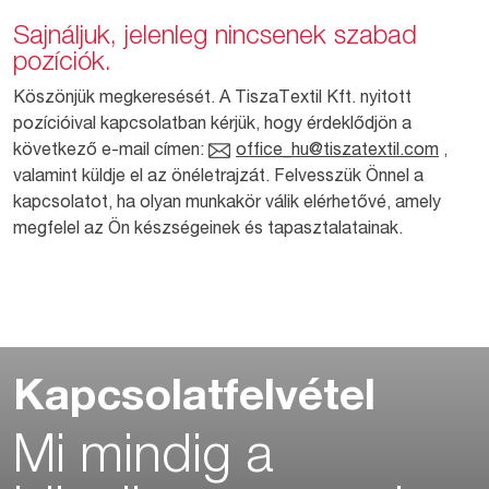
Sajnáljuk, jelenleg nincsenek szabad
pozíciók.
Köszönjük megkeresését. A TiszaTextil Kft. nyitott
pozícióival kapcsolatban kérjük, hogy érdeklődjön a
következő e-mail címen:
office_hu@tiszatextil.com
,
valamint küldje el az önéletrajzát. Felvesszük Önnel a
kapcsolatot, ha olyan munkakör válik elérhetővé, amely
megfelel az Ön készségeinek és tapasztalatainak.
Kapcsolatfelvétel
Mi mindig a